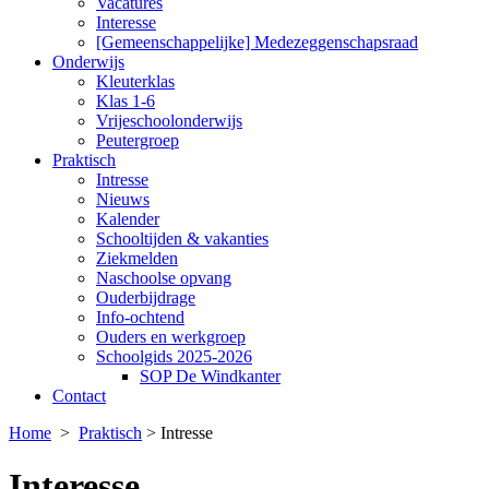
Vacatures
Interesse
[Gemeenschappelijke] Medezeggenschapsraad
Onderwijs
Kleuterklas
Klas 1-6
Vrijeschoolonderwijs
Peutergroep
Praktisch
Intresse
Nieuws
Kalender
Schooltijden & vakanties
Ziekmelden
Naschoolse opvang
Ouderbijdrage
Info-ochtend
Ouders en werkgroep
Schoolgids 2025-2026
SOP De Windkanter
Contact
Home
>
Praktisch
>
Intresse
Interesse