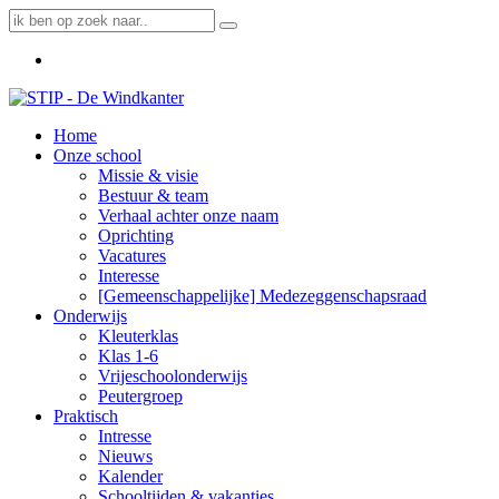
Home
Onze school
Missie & visie
Bestuur & team
Verhaal achter onze naam
Oprichting
Vacatures
Interesse
[Gemeenschappelijke] Medezeggenschapsraad
Onderwijs
Kleuterklas
Klas 1-6
Vrijeschoolonderwijs
Peutergroep
Praktisch
Intresse
Nieuws
Kalender
Schooltijden & vakanties