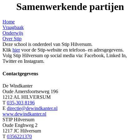
Samenwerkende partijen
Home
Vraagbaak
Onderwijs
Over Stip
Deze school is onderdeel van Stip Hilversum.
Klik
hier
voor de Stip-website en telefoon- en adresgegevens.
Volg Stip Hilversum op social media via: Facebook, Linked In,
Twitter en Instagram.
Contactgegevens
De Windkanter
Oude Amersfoortseweg 196
1212 AL HILVERSUM
T
035-303 8196
E
directie@dewindkanter.nl
www.dewindkanter.nl
STIP Hilversum
Oude Enghweg 2
1217 JC Hilversum
T
0356221370