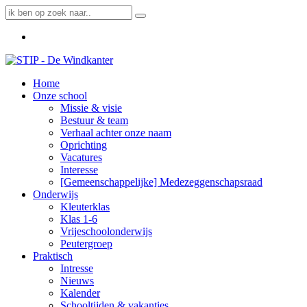
Home
Onze school
Missie & visie
Bestuur & team
Verhaal achter onze naam
Oprichting
Vacatures
Interesse
[Gemeenschappelijke] Medezeggenschapsraad
Onderwijs
Kleuterklas
Klas 1-6
Vrijeschoolonderwijs
Peutergroep
Praktisch
Intresse
Nieuws
Kalender
Schooltijden & vakanties